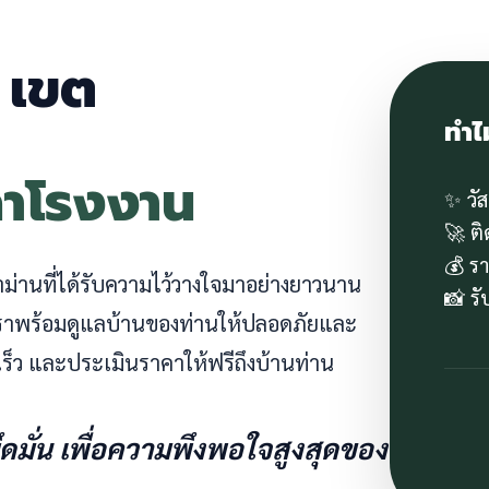
น เขต
ทำไ
คาโรงงาน
✨ วั
🚀 ต
💰 ร
ผ้าม่านที่ได้รับความไว้วางใจมาอย่างยาวนาน
📸 ร
 เราพร้อมดูแลบ้านของท่านให้ปลอดภัยและ
ร็ว และประเมินราคาให้ฟรีถึงบ้านท่าน
ยึดมั่น เพื่อความพึงพอใจสูงสุดของ