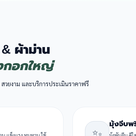
 & ผ้าม่าน
งกอกใหญ่
 สวยงาม และบริการประเมินราคาฟรี
มุ้งจีบพ
✨
ื่อน แข็งแรง ทนทาน ใช้
มุ้งพับจีบ ด