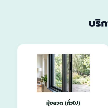
บริ
มุ้งลวด (ทั่วไป)