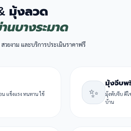
 & มุ้งลวด
ม่านบางระมาด
 สวยงาม และบริการประเมินราคาฟรี
มุ้งจีบพ
✨
ื่อน แข็งแรง ทนทาน ใช้
มุ้งพับจีบ ด
บ้าน