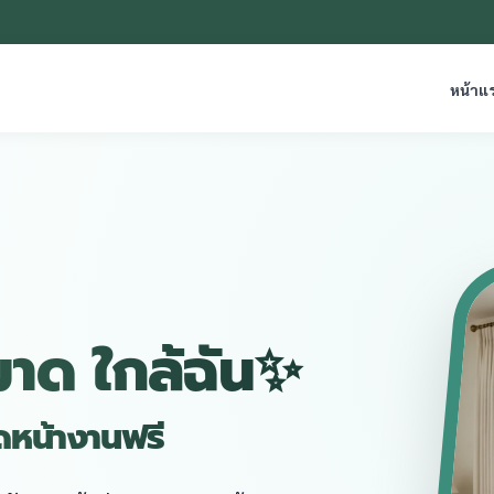
หน้าแ
มาด ใกล้ฉัน✨
ัดหน้างานฟรี