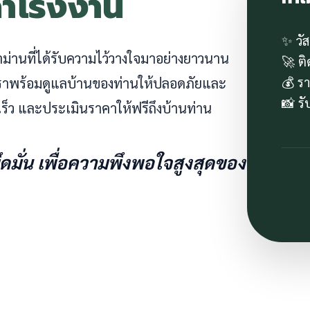
คาโรงงาน
✨ วั
ผ้าม่านที่ได้รับความไว้วางใจมาอย่างยาวนาน
🚀 ต
💰 ร
 เราพร้อมดูแลบ้านของท่านให้ปลอดภัยและ
📸 ร
ร็ว และประเมินราคาให้ฟรีถึงบ้านท่าน
ยึดมั่น เพื่อความพึงพอใจสูงสุดของ