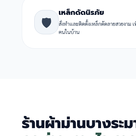
เหล็กดัดนิรภัย
🛡️
สั่งทำและติดตั้งเหล็กดัดลายสวยงาม เ
คนในบ้าน
ร้านผ้าม่านบางระ