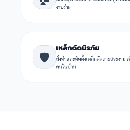
งานง่าย
เหล็กดัดนิรภัย
🛡️
สั่งทำและติดตั้งเหล็กดัดลายสวยงาม เ
คนในบ้าน