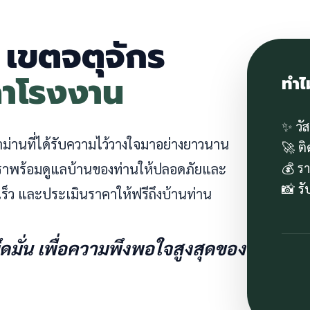
น เขตจตุจักร
คาโรงงาน
ทำไ
✨ วั
ผ้าม่านที่ได้รับความไว้วางใจมาอย่างยาวนาน
🚀 ต
💰 ร
 เราพร้อมดูแลบ้านของท่านให้ปลอดภัยและ
📸 ร
ร็ว และประเมินราคาให้ฟรีถึงบ้านท่าน
ยึดมั่น เพื่อความพึงพอใจสูงสุดของ