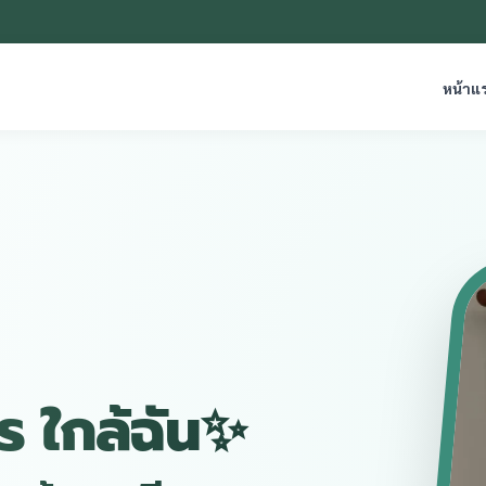
หน้าแ
กร ใกล้ฉัน✨