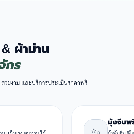
 & ผ้าม่าน
จักร
 สวยงาม และบริการประเมินราคาฟรี
มุ้งจีบพ
✨
ื่อน แข็งแรง ทนทาน ใช้
มุ้งพับจีบ ด