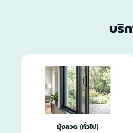
บริ
มุ้งลวด (ทั่วไป)