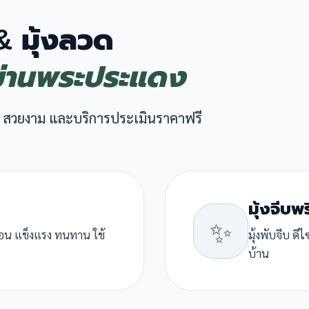
 & มุ้งลวด
ม่านพระประแดง
 สวยงาม และบริการประเมินราคาฟรี
มุ้งจีบพ
✨
ื่อน แข็งแรง ทนทาน ใช้
มุ้งพับจีบ ด
บ้าน