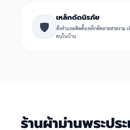
เหล็กดัดนิรภัย
🛡️
สั่งทำและติดตั้งเหล็กดัดลายสวยงาม เ
คนในบ้าน
ร้านผ้าม่านพระปร