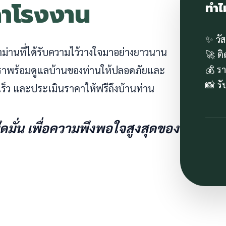
คาโรงงาน
ทำไ
✨ วั
ผ้าม่านที่ได้รับความไว้วางใจมาอย่างยาวนาน
🚀 ต
💰 ร
 เราพร้อมดูแลบ้านของท่านให้ปลอดภัยและ
📸 ร
ร็ว และประเมินราคาให้ฟรีถึงบ้านท่าน
ยึดมั่น เพื่อความพึงพอใจสูงสุดของ