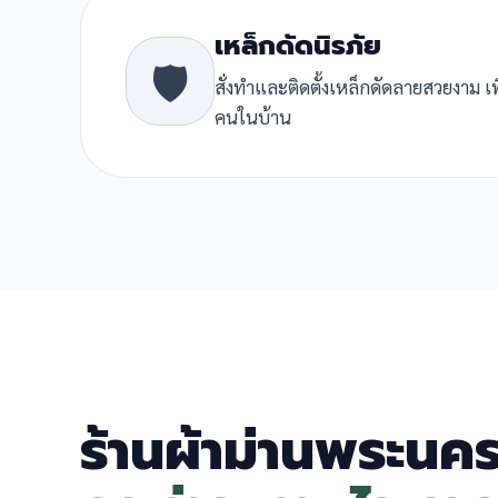
เหล็กดัดนิรภัย
🛡️
สั่งทำและติดตั้งเหล็กดัดลายสวยงาม เ
คนในบ้าน
ร้านผ้าม่านพระนค