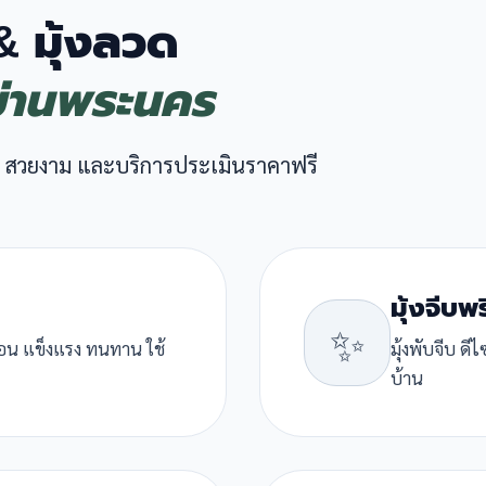
 & มุ้งลวด
ม่านพระนคร
 สวยงาม และบริการประเมินราคาฟรี
มุ้งจีบพ
✨
ื่อน แข็งแรง ทนทาน ใช้
มุ้งพับจีบ ด
บ้าน