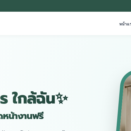
หน้าแ
ร ใกล้ฉัน✨
ัดหน้างานฟรี