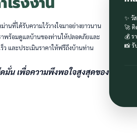
คาโรงงาน
✨ วั
ผ้าม่านที่ได้รับความไว้วางใจมาอย่างยาวนาน
🚀 ต
💰 ร
 เราพร้อมดูแลบ้านของท่านให้ปลอดภัยและ
📸 ร
ร็ว และประเมินราคาให้ฟรีถึงบ้านท่าน
ยึดมั่น เพื่อความพึงพอใจสูงสุดของ